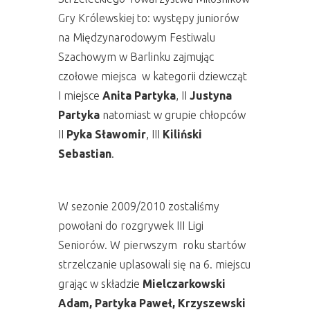
Gry Królewskiej to: występy juniorów
na Międzynarodowym Festiwalu
Szachowym w Barlinku zajmując
czołowe miejsca w kategorii dziewcząt
I miejsce
Anita Partyka
, II
Justyna
Partyka
natomiast w grupie chłopców
II
Pyka Sławomir
, III
Kiliński
Sebastian
.
W sezonie 2009/2010 zostaliśmy
powołani do rozgrywek III Ligi
Seniorów. W pierwszym roku startów
strzelczanie uplasowali się na 6. miejscu
grając w składzie
Mielczarkowski
Adam, Partyka Paweł, Krzyszewski