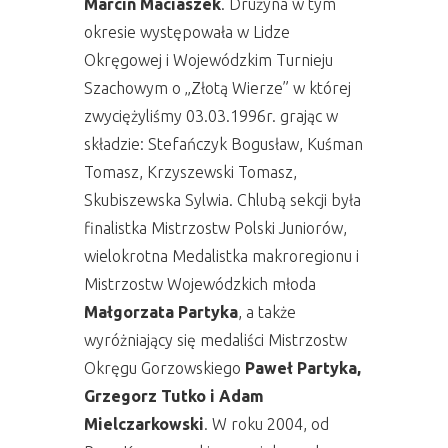
Marcin Maciaszek
. Drużyna w tym
okresie występowała w Lidze
Okręgowej i Wojewódzkim Turnieju
Szachowym o „Złotą Wierze” w której
zwyciężyliśmy 03.03.1996r. grając w
składzie: Stefańczyk Bogusław, Kuśman
Tomasz, Krzyszewski Tomasz,
Skubiszewska Sylwia. Chlubą sekcji była
finalistka Mistrzostw Polski Juniorów,
wielokrotna Medalistka makroregionu i
Mistrzostw Wojewódzkich młoda
Małgorzata Partyka
, a także
wyróżniający się medaliści Mistrzostw
Okręgu Gorzowskiego
Paweł Partyka,
Grzegorz Tutko i Adam
Mielczarkowski
. W roku 2004, od