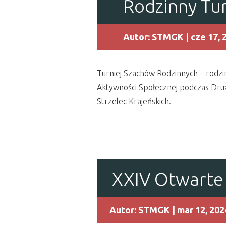
Rodzinny Tur
Autor:
STMGK
| cze 17, 
Turniej Szachów Rodzinnych – rodzi
Aktywności Społecznej podczas Dru
Strzelec Krajeńskich.
XXIV Otwarte 
Autor:
STMGK
| mar 12, 202