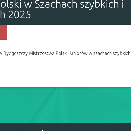
olski w Szachach szybkich i
ch 2025
w Bydgoszczy Mistrzostwa Polski Juniorów w szachach szybkich 